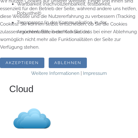
Wir nutzen Cookies auf unserer Website. Einige von ihnen sind
Wartbarkeit (nachvollziehbarkeit, testbarkeit,
essenziell für den Betrieb der Seite, während andere uns helfen,
Robustheit)
diese Website und die Nutzererfahrung zu verbessern (Tracking
Transparenz (in der Kommunikation, in der
Cookies). Sie können selbst entscheiden, ob Sie die Cookies
zulassen möchten. Bitte beachten Sie, dass bei einer Ablehnung
Argumentation, in der Kalkulation)
womöglich nicht mehr alle Funktionalitäten der Seite zur
Verfügung stehen.
AKZEPTIEREN
ABLEHNEN
Weitere Informationen
|
Impressum
Cloud