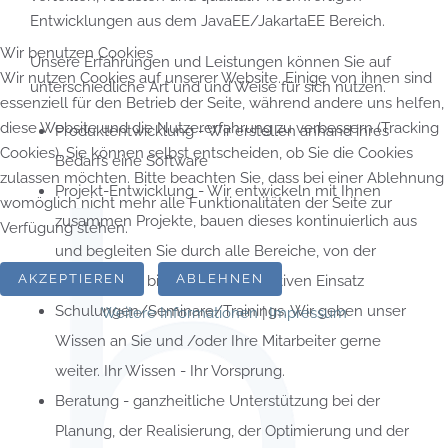
Entwicklungen aus dem JavaEE/JakartaEE Bereich.
Wir benutzen Cookies
Unsere Erfahrungen und Leistungen können Sie auf
Wir nutzen Cookies auf unserer Website. Einige von ihnen sind
unterschiedliche Art und und Weise für sich nutzen.
essenziell für den Betrieb der Seite, während andere uns helfen,
diese Website und die Nutzererfahrung zu verbessern (Tracking
Produktentwicklung - Wir erstellen anhand ihres
Cookies). Sie können selbst entscheiden, ob Sie die Cookies
Bedarfs eine Software
zulassen möchten. Bitte beachten Sie, dass bei einer Ablehnung
Projekt-Entwicklung - Wir entwickeln mit Ihnen
womöglich nicht mehr alle Funktionalitäten der Seite zur
zusammen Projekte, bauen dieses kontinuierlich aus
Verfügung stehen.
und begleiten Sie durch alle Bereiche, von der
AKZEPTIEREN
ABLEHNEN
Anforderung bis hin zum produktiven Einsatz
Schulungen/Seminare/Trainings. Wir geben unser
Weitere Informationen
|
Impressum
Wissen an Sie und /oder Ihre Mitarbeiter gerne
weiter. Ihr Wissen - Ihr Vorsprung.
Beratung - ganzheitliche Unterstützung bei der
Planung, der Realisierung, der Optimierung und der